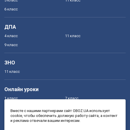
5 класс
11 класс
6 класс
ДПА
4 класс
11 класс
9 класс
ЗНО
11 класс
Онлайн уроки
1 класс
7 класс
2 класс
8 класс
Вместе с нашими партнерами сайт OBOZ.UA использует
cookie, чтобы обеспечить должную работу сайта, а контент
3 класс
9 класс
и реклама отвечали вашим интересам.
4 класс
10 класс