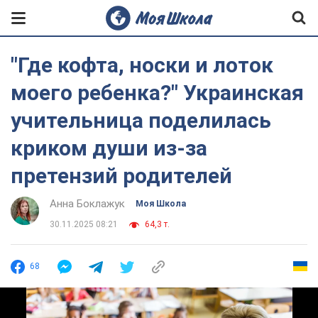
"Где кофта, носки и лоток
моего ребенка?" Украинская
учительница поделилась
криком души из-за
претензий родителей
Анна Боклажук
Моя Школа
30.11.2025 08:21
64,3 т.
68