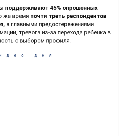
ы поддерживают 45% опрошенных
о же время
почти треть респондентов
я,
а главными предостережениями
ации, тревога из-за перехода ребенка в
ность с выбором профиля.
идео дня