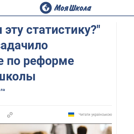
и эту статистику?"
задачило
е по реформе
 школы
ола
Читати українською