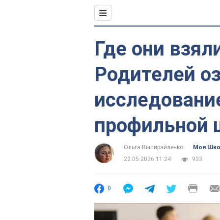
Где они взял
Родителей о
исследовани
профильной
Ольга Выпирайленко
Моя Шк
22.05.2026 11:24
933
0