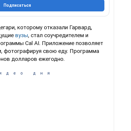
Подписаться
егари, которому отказали Гарвард,
едущие
вузы
, стал соучредителем и
ограммы Cal AI. Приложение позволяет
, фотографируя свою еду. Программа
онов долларов ежегодно.
идео дня