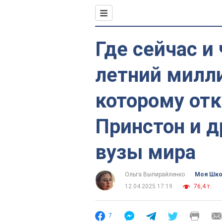
Где сейчас и
летний милли
которому отк
Принстон и 
вузы мира
Ольга Выпирайленко
Моя Шк
12.04.2025 17:19
76,4 т.
7