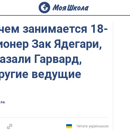
 чем занимается 18-
онер Зак Ядегари,
азали Гарвард,
другие ведущие
ола
Читати українською