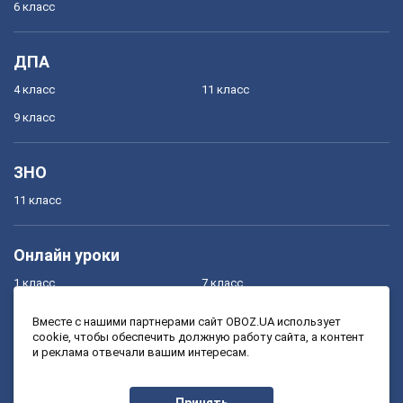
6 класс
ДПА
4 класс
11 класс
9 класс
ЗНО
11 класс
Онлайн уроки
1 класс
7 класс
2 класс
8 класс
Вместе с нашими партнерами сайт OBOZ.UA использует
cookie, чтобы обеспечить должную работу сайта, а контент
3 класс
9 класс
и реклама отвечали вашим интересам.
4 класс
10 класс
5 класс
11 класс