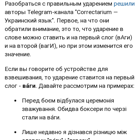
Разобраться с правильным ударением
решили
авторы Telegram-канала "Correctarium —
Украинский язык". Первое, на что они
обратили внимание, это то, что ударение в
слове можно ставить и на первый слог (вАги)
и на второй (вагИ), но при этом изменится его
значение.
Если вы говорите об устройстве для
взвешивания, то ударение ставится на первый
слог -
вáги
. Давайте рассмотрим на примерах:
Перед боєм відбулася церемонія
зважування. Обидва боксери по черзі
стали на вáги.
Лише недавно я дізнався різницю між