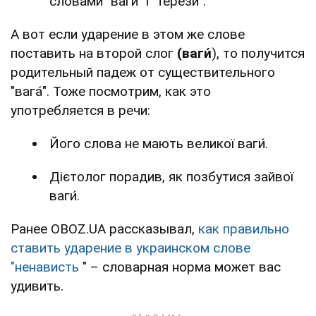
словами "ва́ги" і "терези".
А вот если ударение в этом же слове
поставить на второй слог
(ваги́
), то получится
родительный падеж от существительного
"вага́". Тоже посмотрим, как это
употребляется в речи:
Його слова не мають великої ваги́.
Дієтолог порадив, як позбутися зайвої
ваги́.
Ранее OBOZ.UA рассказывал,
как правильно
ставить ударение в украинском слове
"ненависть
" – словарная норма может вас
удивить.