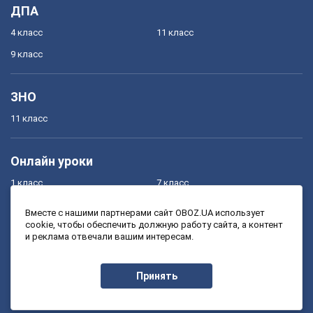
ДПА
4 класс
11 класс
9 класс
ЗНО
11 класс
Онлайн уроки
1 класс
7 класс
2 класс
8 класс
Вместе с нашими партнерами сайт OBOZ.UA использует
cookie, чтобы обеспечить должную работу сайта, а контент
3 класс
9 класс
и реклама отвечали вашим интересам.
4 класс
10 класс
5 класс
11 класс
Принять
6 класс