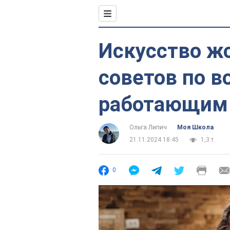
Искусство жо
советов по в
работающим
Ольга Липич
Моя Школа
21.11.2024 18:45
1,3 т.
0