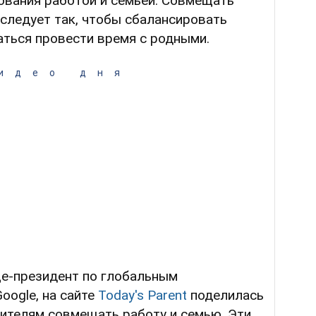
ования работой и семьей. Совмещать
следует так, чтобы сбалансировать
аться провести время с родными.
идео дня
це-президент по глобальным
oogle, на сайте
Today's Parent
поделилась
дителям совмещать работу и семью. Эти