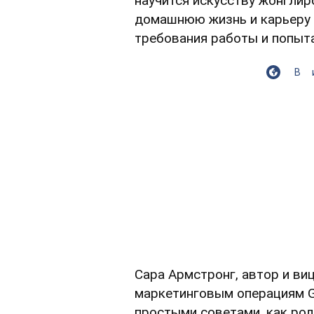
научится искусству жонглир
домашнюю жизнь и карьеру 
требования работы и попыт
В
Сара Армстронг, автор и ви
маркетинговым операциям G
простыми советами, как ро