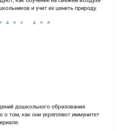
едуют, как обучение на свежем воздухе
кольников и учит их ценить природу.
идео дня
дений дошкольного образования
 о том, как они укрепляют иммунитет
ериале.