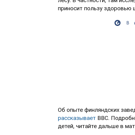
лесу. В частности, там иссл
приносит пользу здоровью ш
В
Об опыте финляндских заве
рассказывает
BBC. Подробно
детей, читайте дальше в мат