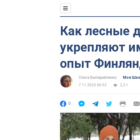
Как лесные 
укрепляют и
опыт Финлян
Ольга Выпирайленко
Моя Шк
7.11.2023 06:53
2,2 т.
0