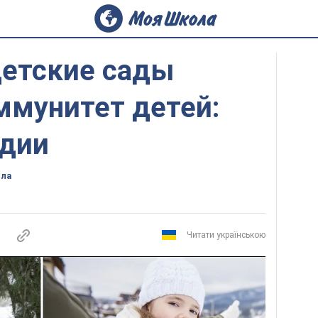
детские сады
ммунитет детей:
дии
ола
Читати українською