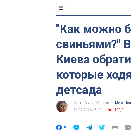
"Как можно 
свиньями?" В
Киева обрати
которые ходя
детсада
Ольга Выпирайленко
Моя Шк
26.02.2026 15:13
139,9 т.
0