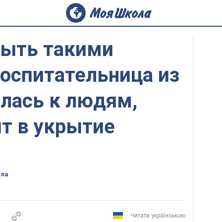
быть такими
оспитательница из
лась к людям,
т в укрытие
ола
Читати українською