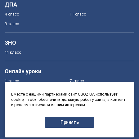
ДПА
4 класс
11 класс
9 класс
ЗНО
11 класс
Онлайн уроки
1 класс
7 класс
2 класс
8 класс
Вместе с нашими партнерами сайт OBOZ.UA использует
cookie, чтобы обеспечить должную работу сайта, а контент
3 класс
9 класс
и реклама отвечали вашим интересам.
4 класс
10 класс
5 класс
11 класс
Принять
6 класс