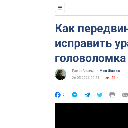
Как передвин
исправить ур
головоломка
Елена Былим
Моя Школа
26.05.2026 09:51
51,4 т.
0