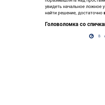
поразмышлять над простым
увидеть начальное ложное 
найти решение, достаточно
в
Головоломка со спичк
В