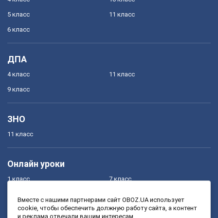
5 класс
11 класс
6 класс
ДПА
4 класс
11 класс
9 класс
ЗНО
11 класс
Онлайн уроки
1 класс
7 класс
2 класс
8 класс
Вместе с нашими партнерами сайт OBOZ.UA использует
cookie, чтобы обеспечить должную работу сайта, а контент
3 класс
9 класс
и реклама отвечали вашим интересам.