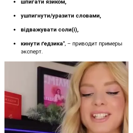
шпигати язиком,
ушпигнути/уразити словами,
відважувати соли(і),
кинути ґедзика"
, – приводит примеры
эксперт.