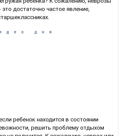
регружая ребенка? К сожалению, неврозы
 это достаточно частое явление,
 старшеклассниках.
идео дня
если ребенок находится в состоянии
евожности, решить проблему отдыхом
е не получится. К сожалению, невроз или