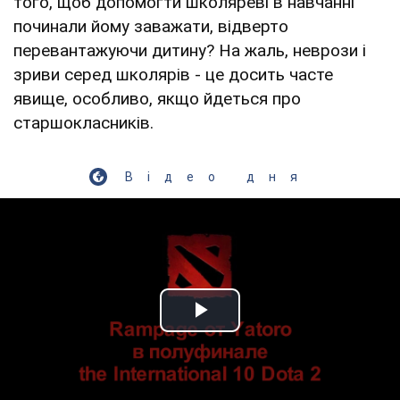
того, щоб допомогти школяреві в навчанні
починали йому заважати, відверто
перевантажуючи дитину? На жаль, неврози і
зриви серед школярів - це досить часте
явище, особливо, якщо йдеться про
старшокласників.
Відео дня
Play Video