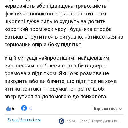
нервозність або підвищена тривожність
фактично повністю втрачає апетит. Такі
школярі дуже сильно худнуть за досить
короткий проміжок часу і будь-яка спроба
батьків втрутитися в ситуацію, натикається на
серйозний опір з боку підлітка.
У цій ситуації найпростішим і найдієвішим
вирішенням проблеми стала би відверта
розмова з підлітком. Якщо ж розмова не
виходить або ви бачите, що підліток не хоче
йти на контакт - подумайте про те, щоб
звернутися за допомогою до психолога.
6
0
Підписатися
Редакційна політика
Моя Школа
Як зрозуміти що...