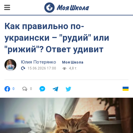
Как правильно по-
украински – "рудий" или
"рижий"? Ответ удивит
Юлия Потерянко
Моя Школа
15.06.2026 17:00
4,8 т.
0
0