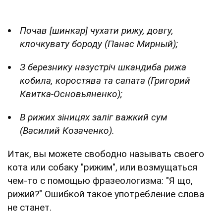
Почав [шинкар] чухати рижу, довгу,
клочкувату бороду (Панас Мирный);
З березнику назустріч шкандиба рижа
кобила, коростява та сапата (Григорий
Квитка-Основьяненко);
В рижих зіницях заліг важкий сум
(Василий Козаченко).
Итак, вы можете свободно называть своего
кота или собаку "рижим", или возмущаться
чем-то с помощью фразеологизма: "Я що,
рижий?" Ошибкой такое употребление слова
не станет.