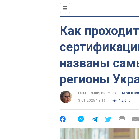
Как проходит
сертификаци
названы сам
регионы Укр
Ольга Выпирайленко
Моя Шк
3.01.2025 18:16
12,6 т.
1