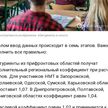
елом ввод данных происходит в семь этапов. Важ
олнить все правильно:
туриенты из прифронтовых областей получат
олнительный региональный коэффициент при рас
лов. Для участников НМТ в Запорожской,
олаевской, Одесской, Сумской, Харьковской обла
составит 1,07. В Днепропетровской, Полтавской,
ниговской областях коэффициент равен 1,04.
аслевой коэффициент равен 1,02 и применяется к