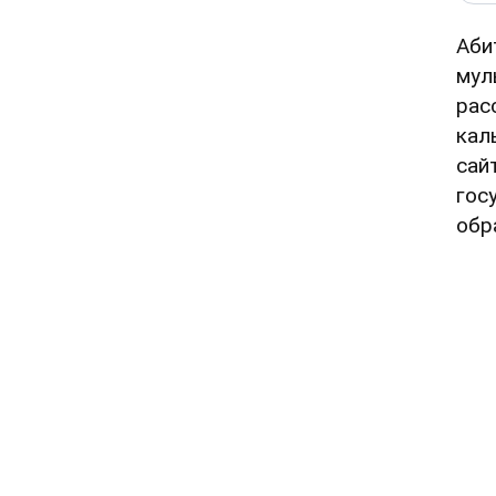
Аби
мул
рас
кал
сай
гос
обр