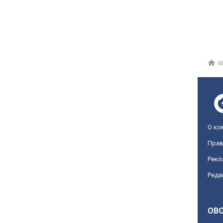
М
О ко
Прав
Рекл
Реда
OBO