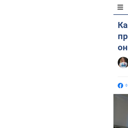
Ка
пр
он
0