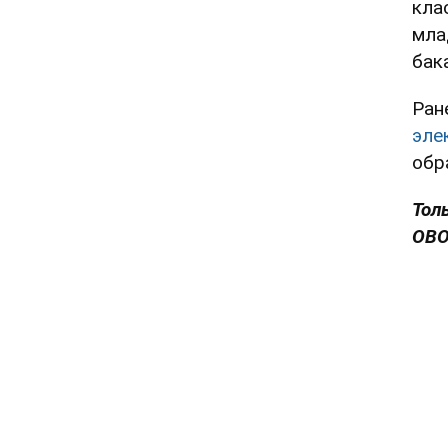
кла
мла
бак
Ран
эле
обр
Тол
OBO