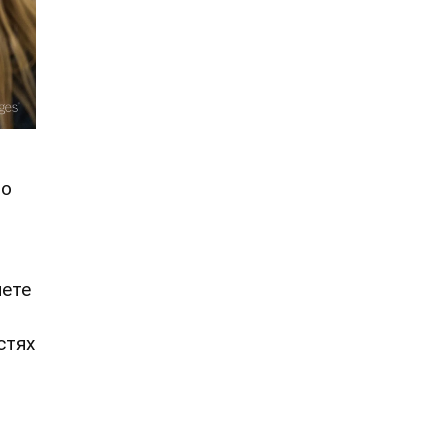
но
чете
стях