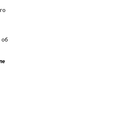
го
 об
ле