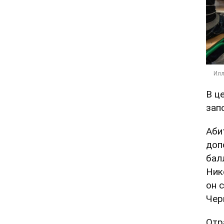
В ц
зап
Аби
доп
бал
Ник
он 
Чер
Отр