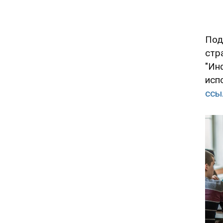
Под
стр
"Ин
исп
ссы