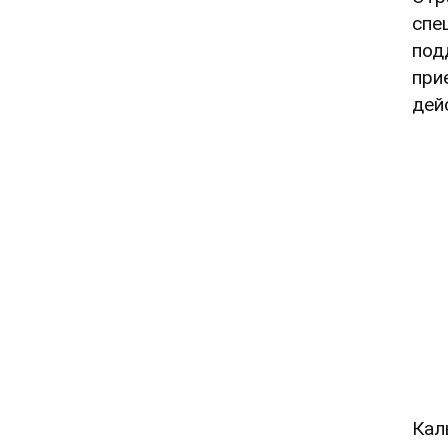
спе
под
при
дей
Кал