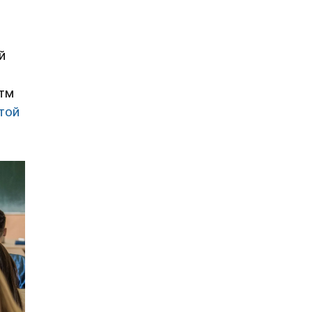
й
итм
той