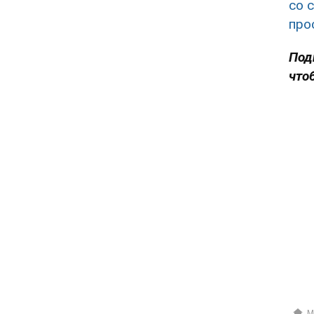
со 
про
Под
что
М