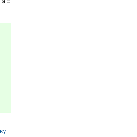
 8 =
ку