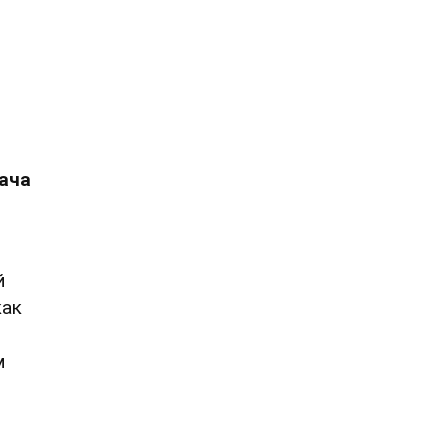
м
ача
й
как
м