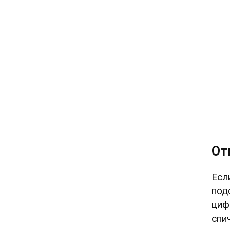
От
Есл
под
циф
спи