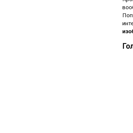
воо
Поп
инт
изо
Го