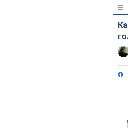
Ка
го
0