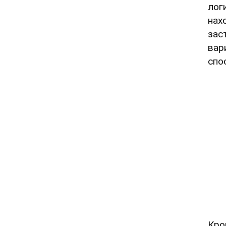
лог
нах
зас
вар
спо
Кро