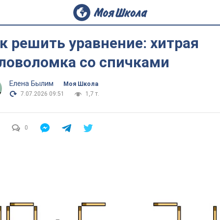
к решить уравнение: хитрая
ловоломка со спичками
Елена Былим
Моя Школа
7.07.2026 09:51
1,7 т.
0