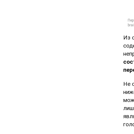
Из 
сод
неп
сос
пер
Не 
ниж
мож
лиш
явл
гол