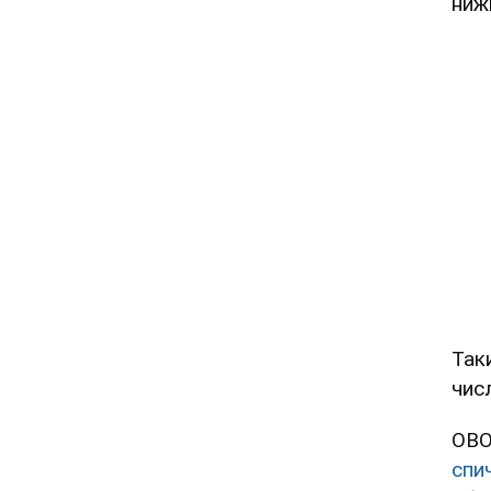
ниж
Так
чис
OBO
спи