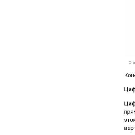
Кон
Циф
Циф
пря
это
вер