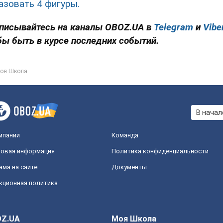
азовать 4 фигуры.
писывайтесь на каналы OBOZ.UA в
Telegram
и
Vibe
бы быть в курсе последних событий.
оя Школа
В начал
мпании
Команда
овая информация
Политика конфиденциальности
ама на сайте
Документы
кционная политика
Z.UA
Моя Школа