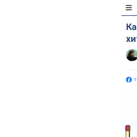
Ка
хи
0