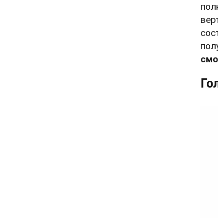
пол
вер
сос
пол
смо
Го