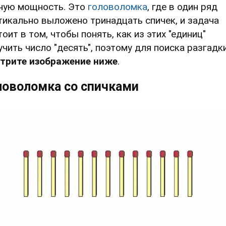
ную мощность. Это
головоломка
, где в один ряд
тикально выложено тринадцать спичек, и задача
тоит в том, чтобы понять, как из этих "единиц"
учить число "десять", поэтому для поиска разгадк
трите изображение ниже
.
ловоломка со спичками