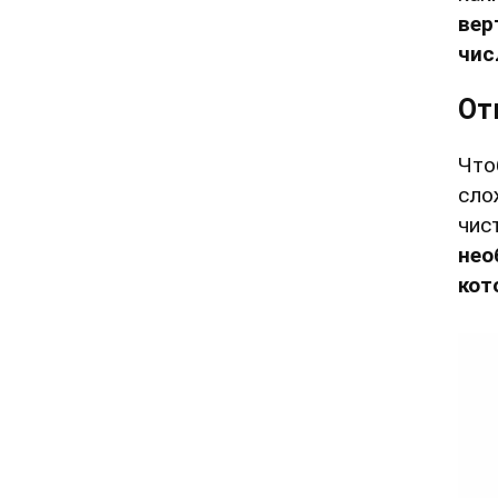
вер
чис
От
Что
сло
чис
нео
кот