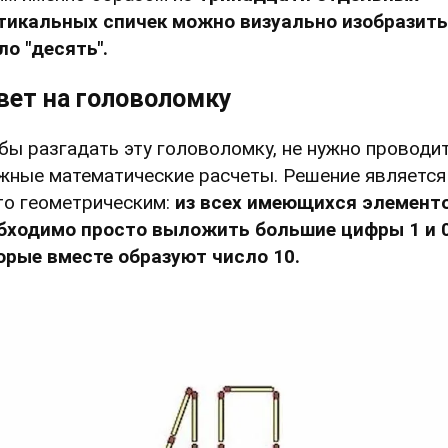
тикальных спичек можно визуально изобразить
ло "десять".
вет на головоломку
бы разгадать эту головоломку, не нужно проводи
жные математические расчеты. Решение является
то геометрическим:
из всех имеющихся элемент
бходимо просто выложить большие цифры 1 и 0
орые вместе образуют число 10.