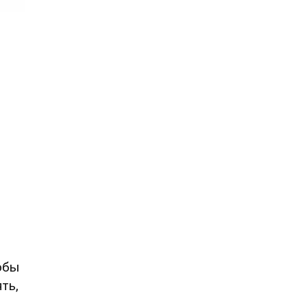
тобы
ть,