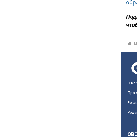
обр
Под
что
М
О ко
Прав
Рекл
Реда
OBO