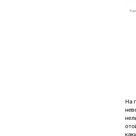
На 
нев
нел
ото
как