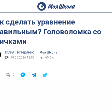
к сделать уравнение
авильным? Головоломка со
ичками
Юлия Потерянко
Моя Школа
10.06.2026 12:05
65,0 т.
0