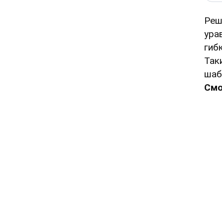
Реш
ура
гиб
Так
шаб
Смо