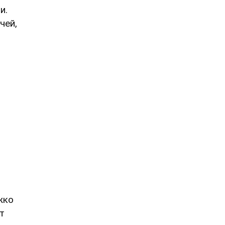
и.
чей,
жко
т