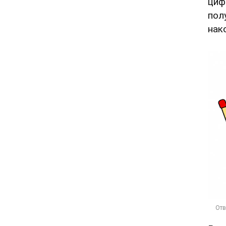
цифр
полу
нак