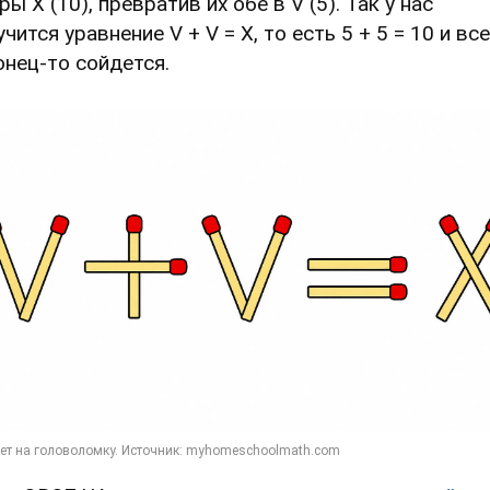
ы Х (10), превратив их обе в V (5). Так у нас
чится уравнение V + V = Х, то есть 5 + 5 = 10 и все
онец-то сойдется.