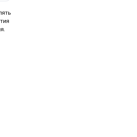
лять
ития
я.