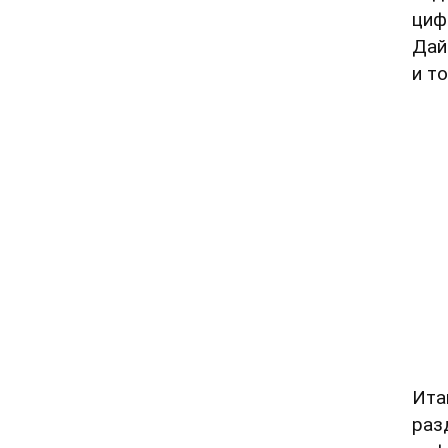
циф
Дай
и т
Ита
раз