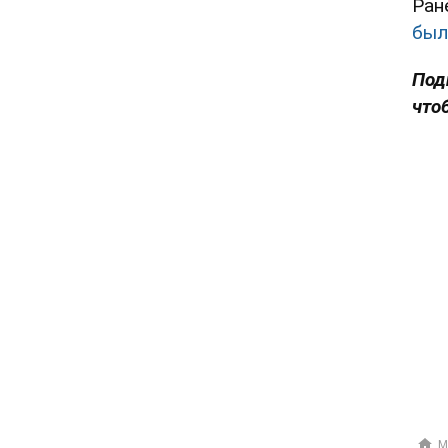
Ран
был
Под
что
М