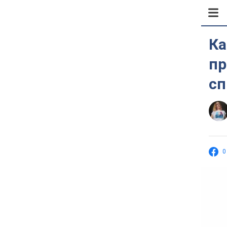
Ка
пр
сп
0