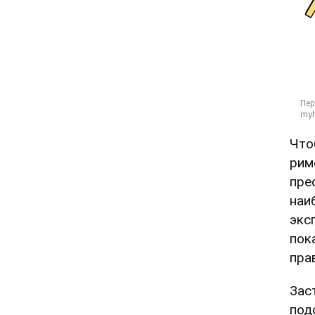
Что
рим
пре
наи
экс
пок
пра
Зас
под