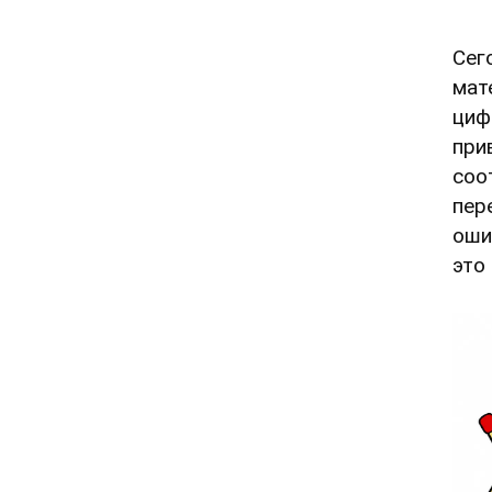
Сег
мат
циф
при
соо
пер
оши
это