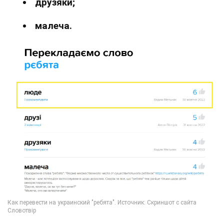
друзяки;
малеча.