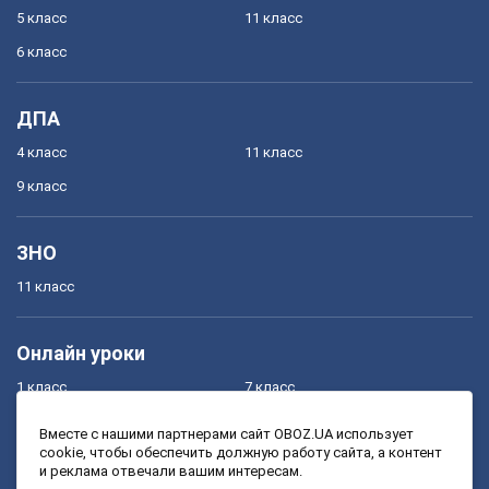
5 класс
11 класс
6 класс
ДПА
4 класс
11 класс
9 класс
ЗНО
11 класс
Онлайн уроки
1 класс
7 класс
2 класс
8 класс
Вместе с нашими партнерами сайт OBOZ.UA использует
cookie, чтобы обеспечить должную работу сайта, а контент
3 класс
9 класс
и реклама отвечали вашим интересам.
4 класс
10 класс