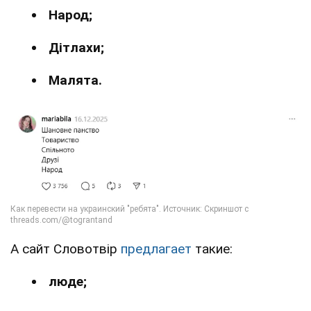
Народ;
Дітлахи;
Малята.
А сайт Словотвір
предлагает
такие:
люде;