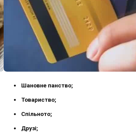
Шановне панство;
Товариство;
Спільното;
Друзі;