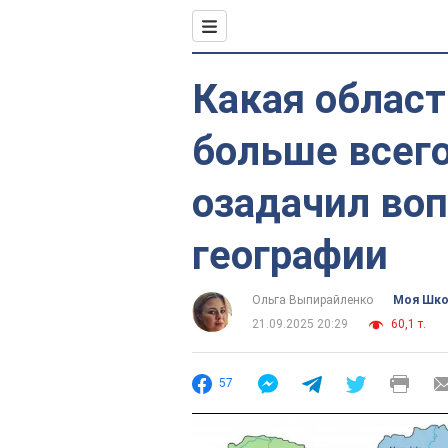
Какая облас
больше всего
озадачил во
географии
Ольга Выпирайленко
Моя Шк
21.09.2025 20:29
60,1 т.
57