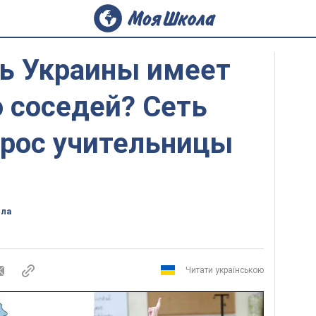
ть Украины имеет
 соседей? Сеть
прос учительницы
ола
Читати українською