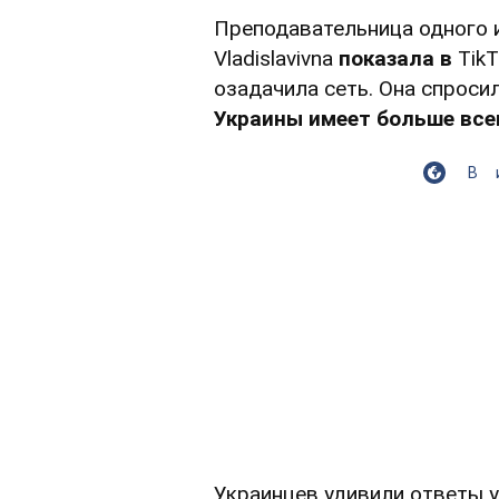
Преподавательница одного 
Vladislavivna
показала в
Tik
озадачила сеть. Она спросил
Украины имеет больше все
В
Украинцев удивили ответы 