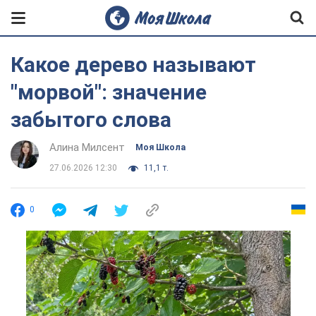
Какое дерево называют
"морвой": значение
забытого слова
Алина Милсент
Моя Школа
27.06.2026 12:30
11,1 т.
0