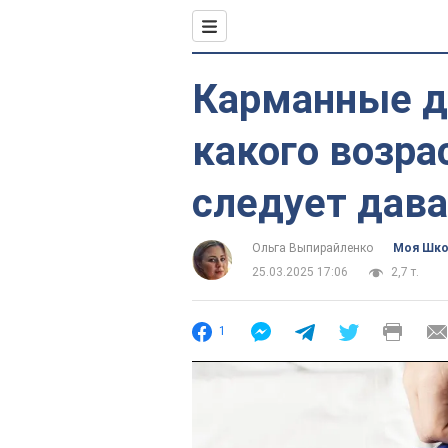
Карманные де
какого возра
следует дав
Ольга Выпирайленко
Моя Шк
25.03.2025 17:06
2,7 т.
1