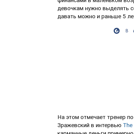
финансами в маленьком возр
девочкам нужно выделять с
давать можно и раньше 5 ле
В
На этом отмечает тренер п
Зражевский в интервью
The 
карманные деньги примерно 