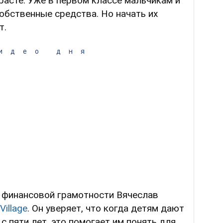
асте. Уже в первом классе мальчикам и
обственные средства. Но начать их
т.
идео дня
о финансовой грамотности Вячеслав
Village
. Он уверяет, что когда детям дают
с пяти лет, это помогает им понять для