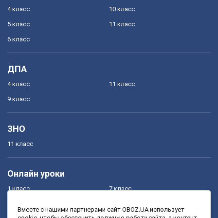
4 класс
10 класс
5 класс
11 класс
6 класс
ДПА
4 класс
11 класс
9 класс
ЗНО
11 класс
Онлайн уроки
1 класс
7 класс
2 класс
8 класс
Вместе с нашими партнерами сайт OBOZ.UA использует
cookie, чтобы обеспечить должную работу сайта, а контент