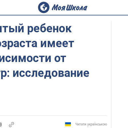
тый ребенок
озраста имеет
исимости от
гр: исследование
Читати українською