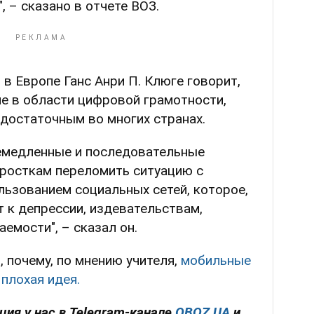
 – сказано в отчете ВОЗ.
в Европе Ганс Анри П. Клюге говорит,
е в области цифровой грамотности,
едостаточным во многих странах.
немедленные и последовательные
дросткам переломить ситуацию с
ьзованием социальных сетей, которое,
т к депрессии, издевательствам,
емости", – сказал он.
 почему, по мнению учителя,
мобильные
 плохая идея.
ия у нас в Telegram-канале
OBOZ.UA
и