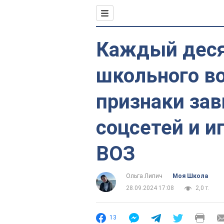
Каждый деся
школьного в
признаки зав
соцсетей и и
ВОЗ
Ольга Липич
Моя Школа
28.09.2024 17:08
2,0 т.
13