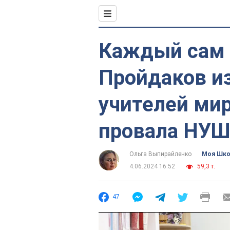
Каждый сам п
Пройдаков из
учителей мир
провала НУШ
Ольга Выпирайленко
Моя Шк
4.06.2024 16:52
59,3 т.
47