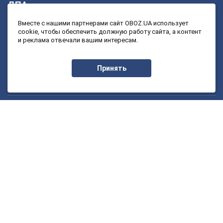
ДПА
4 класс
11 класс
Вместе с нашими партнерами сайт OBOZ.UA использует
cookie, чтобы обеспечить должную работу сайта, а контент
9 класс
и реклама отвечали вашим интересам.
ЗНО
Принять
11 класс
Онлайн уроки
1 класс
7 класс
2 класс
8 класс
3 класс
9 класс
4 класс
10 класс
5 класс
11 класс
6 класс