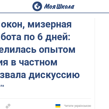
окон, мизерная
бота по 6 дней:
делилась опытом
ия в частном
ызвала дискуссию
ола
Читати українською