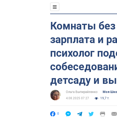
Комнаты без 
зарплата и ра
психолог по
собеседован
детсаду и в
Ольга Выпирайленко
Моя Шк
4.08.2025 07:27
19,7 т.
0