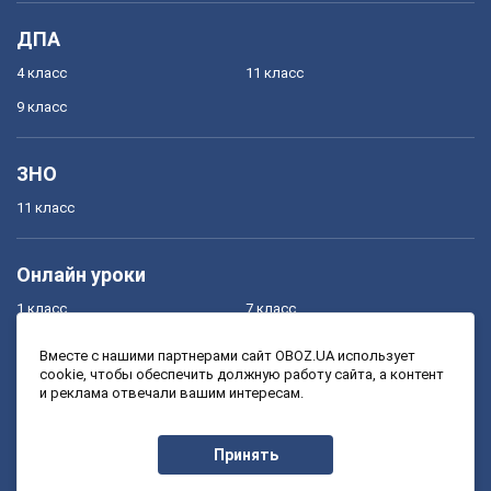
ДПА
4 класс
11 класс
9 класс
ЗНО
11 класс
Онлайн уроки
1 класс
7 класс
2 класс
8 класс
Вместе с нашими партнерами сайт OBOZ.UA использует
cookie, чтобы обеспечить должную работу сайта, а контент
3 класс
9 класс
и реклама отвечали вашим интересам.
4 класс
10 класс
5 класс
11 класс
Принять
6 класс