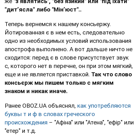
же
"з’являтись", "без’язикий" или "під’їхати"
"дит’ясла" либо "Мін’юст".
.
Теперь вернемся к нашему консьержу.
Йотированная є в нем есть, следовательно
одно из необходимых условий использования
апострофа выполнено. А вот дальше ничто не
сходится: перед є в слове присутствует звук
с, которого нет в перечне, он при этом мягкий,
еще и не является приставкой.
Так что слово
консьєрж мы пишем только с мягким
знаком и никак иначе.
Ранее OBOZ.UA объяснял,
как употребляются
буквы т и ф в словах греческого
происхождения
– "Афіна" или "Атена", "ефір" или
"етер" и т.д.