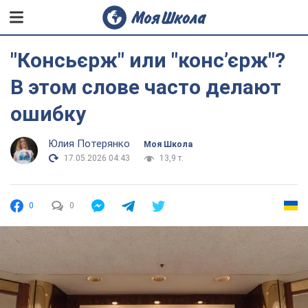
"Консьєрж" или "консʼєрж"?
В этом слове часто делают
ошибку
Юлия Потерянко
Моя Школа
17.05.2026 04:43
13,9 т.
0
0