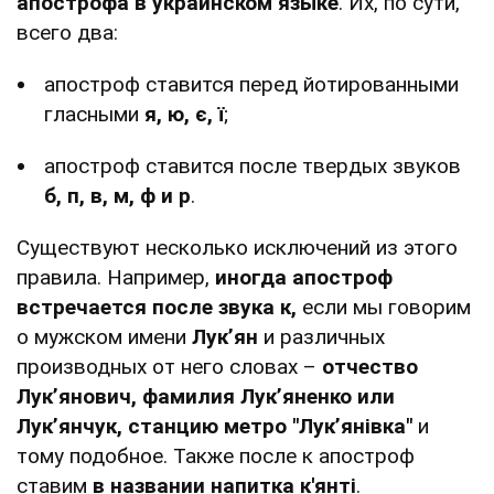
апострофа в украинском языке
. Их, по сути,
всего два:
апостроф ставится перед йотированными
гласными
я, ю, є, ї
;
апостроф ставится после твердых звуков
б, п, в, м, ф и р
.
Существуют несколько исключений из этого
правила. Например,
иногда апостроф
встречается после звука к,
если мы говорим
о мужском имени
Лук’ян
и различных
производных от него словах –
отчество
Лук’янович, фамилия Лук’яненко или
Лук’янчук, станцию метро "Лук’янівка"
и
тому подобное. Также после к апостроф
ставим
в названии напитка к'янті
.