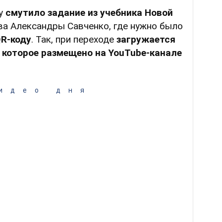
му
смутило задание из учебника Новой
а Александры Савченко, где нужно было
R-коду
. Так, при переходе
загружается
, которое размещено на
YouTube
-канале
идео дня