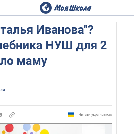
аталья Иванова"?
чебника НУШ для 2
ило маму
ола
Читати українською