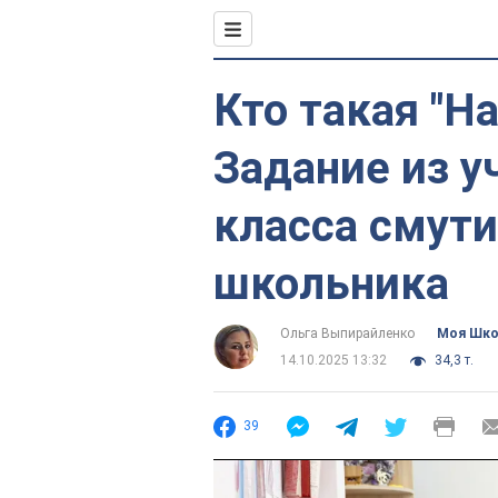
Кто такая "Н
Задание из у
класса смут
школьника
Ольга Выпирайленко
Моя Шк
14.10.2025 13:32
34,3 т.
39