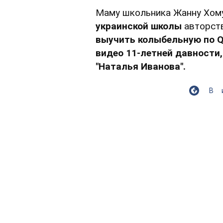
Маму школьника Жанну Хо
украинской школы
авторств
выучить колыбельную по Q
видео 11-летней давности
"Наталья Иванова".
В