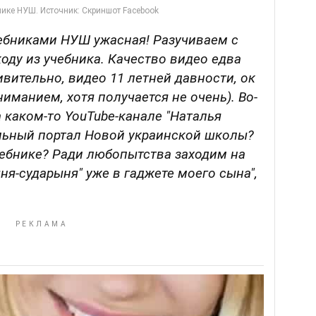
ебниками НУШ ужасная! Разучиваем с
оду из учебника.
Качество видео едва
дивительно, видео 11 летней давности, ок
иманием, хотя получается не очень). Во-
а каком-то
YouTube-канале "Наталья
альный портал Новой украинской школы?
чебнике? Ради любопытства заходим на
ня-сударыня" уже в гаджете моего сына",