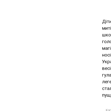
Діт
мит
школ
гол
маг
носі
Укра
вес
гула
лег
ста
пущ