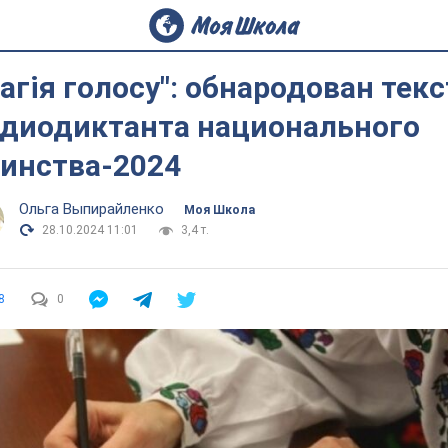
агія голосу": обнародован текс
диодиктанта национального
инства-2024
Ольга Выпирайленко
Моя Школа
28.10.2024 11:01
3,4 т.
8
0