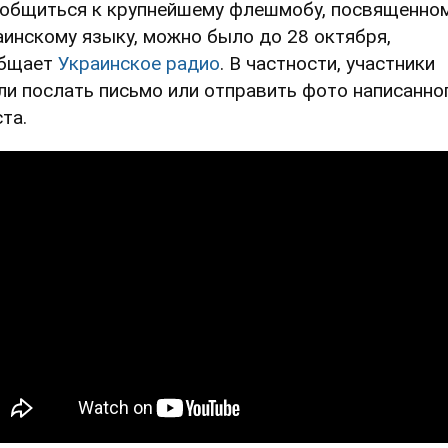
общиться к крупнейшему флешмобу, посвященно
аинскому языку, можно было до 28 октября,
бщает
Украинское радио
. В частности, участники
ли послать письмо или отправить фото написанно
та.