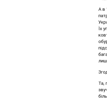
А в
пат
Укр
Їх у
ковт
обу
під
баг
лиш
Зго
Та, 
зву
біл