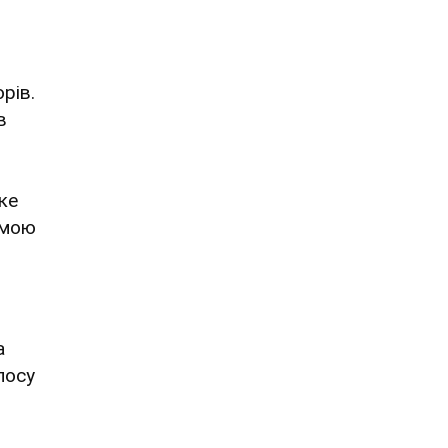
рів.
в
ке
амою
а
лосу