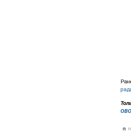
Ран
рад
Тол
OBO
М