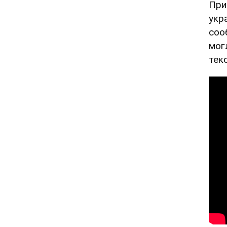
При
укр
соо
мог
текс