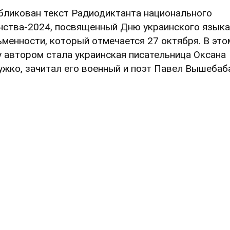
бликован текст Радиодиктанта национального
нства-2024, посвященный Дню украинского языка
ьменности, который отмечается 27 октября. В это
у автором стала украинская писательница Оксана
ужко, зачитал его военный и поэт Павел Вышебаб