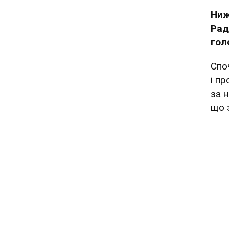
Ниж
Рад
гол
Спо
і п
за 
що 