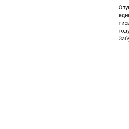
Опу
еди
пис
год
Заб