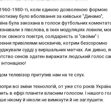
 1960-1980-ті, коли єдиною дозволеною формою
ріотизму було вболівання за київське "Динамо",
аїна була закохана в голоси футбольних коментато
пізнавали з півслова, в їхніх модуляціях ловили, мо
ок свіжого повітря, солідарність зі "своїми" і
рення привілеями москвичів, котрим безсоромно
суджували судді у вирішальних матчах. Аж дивно, я
атство сенсів здатен виражати людський голос с
 інтонацією!
дом телевізор притупив нам на те слух.
попри всі зміни технологій, от уже сто років Україн
чить в ефірі планети власним голосом. І нашого го
ьше нікому й ніколи не вимкнути й не заглушити.