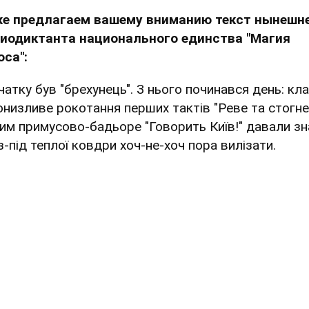
е предлагаем вашему вниманию текст нынешн
иодиктанта национального единства "Магия
оса":
чатку був "брехунець". З нього починався день: кла
ронизливе рокотання перших тактів "Реве та стогне…
ним примусово-бадьоре "Говорить Київ!" давали зн
з-під теплої ковдри хоч-не-хоч пора вилізати.