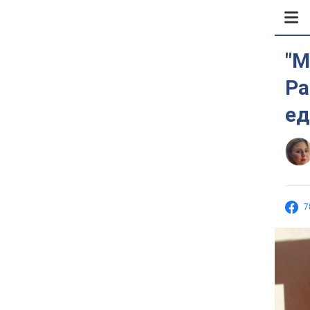
"М
Ра
ед
7