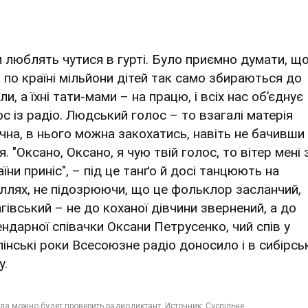
и люблять чутися в гурті. Було приємно думати, що 
і по країні мільйони дітей так само збираються до
и, а їхні тати-мами – на працю, і всіх нас об’єднує
ос із радіо. Людський голос – то взагалі матерія
ічна, в нього можна закохатись, навіть не бачивши
я. "Оксано, Оксано, я чую твій голос, то вітер мені 
їни приніс", – під це танґо й досі танцюють на
іллях, не підозрюючи, що це фольклор засланчий,
гівський – не до коханої дівчини звернений, а до
ендарної співачки Оксани Петрусенко, чий спів у
лінські роки Всесоюзне радіо доносило і в сибірсь
у.