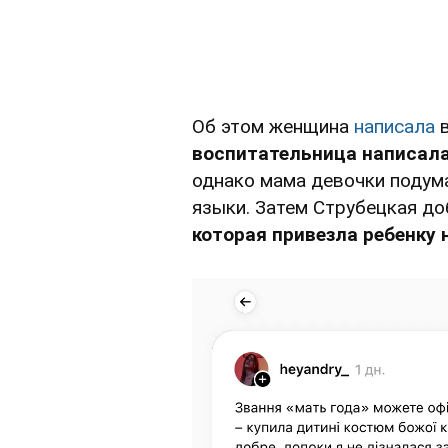
Об этом женщина
написала
в
воспитательница написала "
однако мама девочки подума
языки. Затем Струбецкая до
которая привезла ребенку