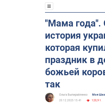
"Мама года".
история укра
которая купи
праздник в 
божьей коров
так
Ольга Выпирайленко
Моя Шк
20.12.2025 15:41
120,9 т.