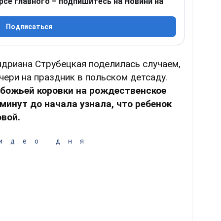
рсе главного – подпишитесь на Новини на
Подписаться
ндриана Струбецкая поделилась случаем,
чери на праздник в польском детсаду.
божьей коровки на рождественское
 минут до начала узнала, что ребенок
вой.
идео дня