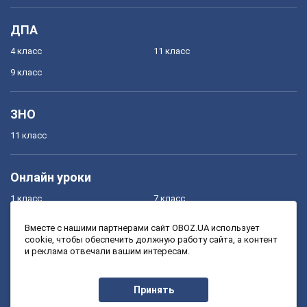
ДПА
4 класс
11 класс
9 класс
ЗНО
11 класс
Онлайн уроки
1 класс
7 класс
2 класс
8 класс
Вместе с нашими партнерами сайт OBOZ.UA использует
cookie, чтобы обеспечить должную работу сайта, а контент
3 класс
9 класс
и реклама отвечали вашим интересам.
4 класс
10 класс
5 класс
11 класс
Принять
6 класс