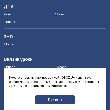
ДПА
4 класс
11 класс
9 класс
ЗНО
11 класс
Онлайн уроки
1 класс
7 класс
2 класс
8 класс
Вместе с нашими партнерами сайт OBOZ.UA использует
cookie, чтобы обеспечить должную работу сайта, а контент
3 класс
9 класс
и реклама отвечали вашим интересам.
4 класс
10 класс
5 класс
11 класс
Принять
6 класс