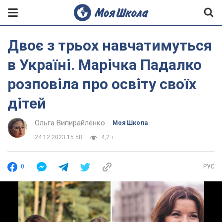
Двоє з трьох навчатимуться
в Україні. Марічка Падалко
розповіла про освіту своїх
дітей
Ольга Випирайленко
Моя Школа
24.12.2023 15:58
4,2 т.
0
РУС