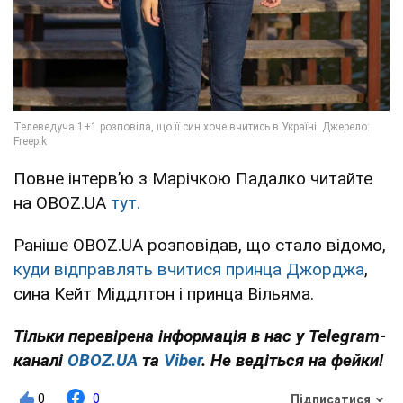
Повне інтерв’ю з Марічкою Падалко читайте
на OBOZ.UA
тут.
Раніше OBOZ.UA розповідав, що стало відомо,
куди відправлять вчитися принца Джорджа
,
сина Кейт Міддлтон і принца Вільяма.
Тільки перевірена інформація в нас у Telegram-
каналі
OBOZ.UA
та
Viber
. Не ведіться на фейки!
0
0
Підписатися