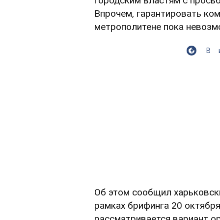
городским властям с просьб
Впрочем, гарантировать ко
метрополитене пока невозм
В
Об этом сообщил харьковск
рамках брифинга 20 октябр
рассматривается вариант ор