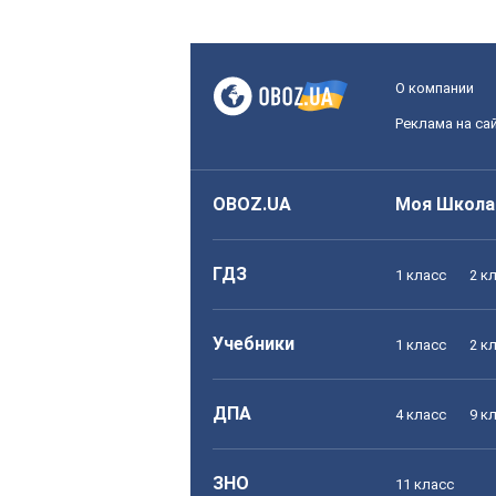
О компании
Реклама на са
OBOZ.UA
Моя Школа
ГДЗ
1 класс
2 к
Учебники
1 класс
2 к
ДПА
4 класс
9 к
ЗНО
11 класс