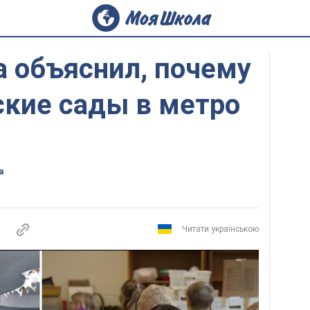
а объяснил, почему
ские сады в метро
а
Читати українською