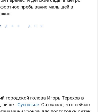
ой перенести детские сады в метро.
мфортное пребывание малышей в
ожно.
идео дня
ий городской голова Игорь Терехов в
я, пишет
Суспільне
. Он сказал, что сейчас
ганизации уроков для подготовки детей