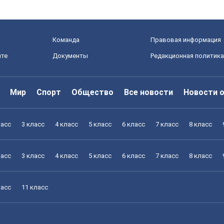
Команда
Правовая информация
йте
Документы
Редакционная политика
Мир
Спорт
Общество
Все новости
Новости 
ласс
3 класс
4 класс
5 класс
6 класс
7 класс
8 класс
ласс
3 класс
4 класс
5 класс
6 класс
7 класс
8 класс
ласс
11 класс