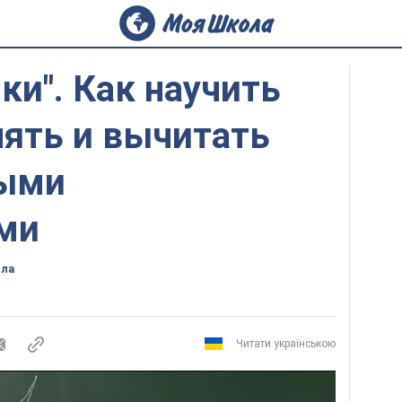
ки". Как научить
лять и вычитать
ными
ми
ола
Читати українською