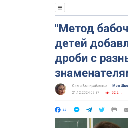
"Метод бабоч
детей добав
дроби с раз
знаменателя
Ольга Выпирайленко
Моя Шк
21.12.2024 09:37
52,2 т.
23