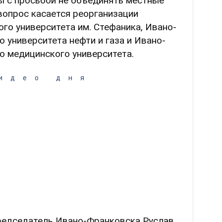
ы с просьбой не объединять местные
 вопрос касается реорганизации
го университета им. Стефаника, Ивано-
 университета нефти и газа и Ивано-
о медицинского университета.
идео дня
редседатель Ивано-Франковска Руслав