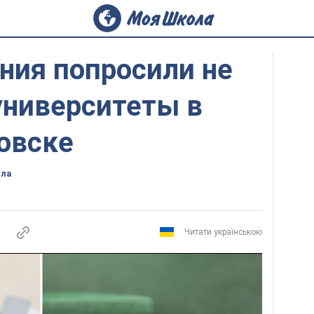
ния попросили не
университеты в
овске
ола
Читати українською