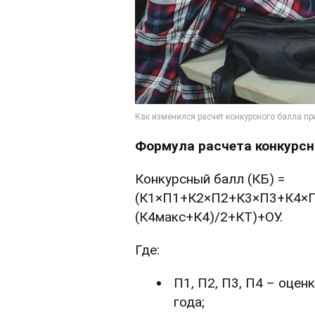
Формула расчета конкурсн
Конкурсный балл (КБ) =
(К1×П1+К2×П2+К3×П3+К4×П
(К4макс+К4)/2+КТ)+ОУ.
Где:
П1, П2, П3, П4 – оцен
года;