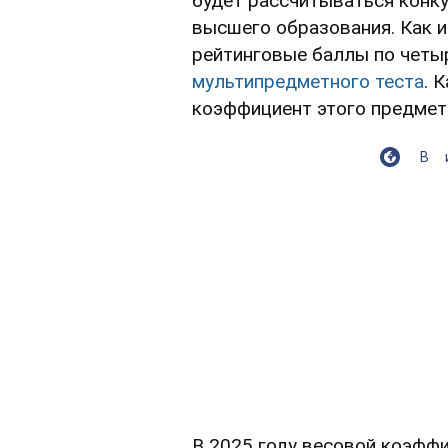
будет рассчитываться конк
высшего образования. Как и
рейтинговые баллы по чет
мультипредметного теста
. 
коэффициент этого предмет
В
В 2025 году весовой коэфф