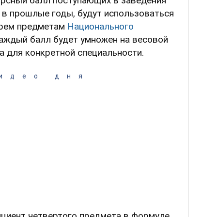
урсный балл поступающих в заведения
 в прошлые годы, будут использоваться
ырем предметам
Национального
Каждый балл будет умножен на весовой
а для конкретной специальности.
идео дня
ициент четвертого предмета в формуле