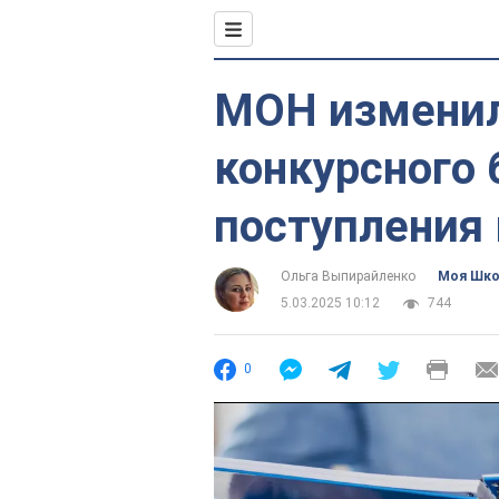
МОН изменил
конкурсного 
поступления 
Ольга Выпирайленко
Моя Шк
5.03.2025 10:12
744
0