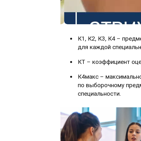
К1, К2, К3, К4 – пре
для каждой специальн
КТ – коэффициент оце
К4макс – максимальн
по выборочному пред
специальности.