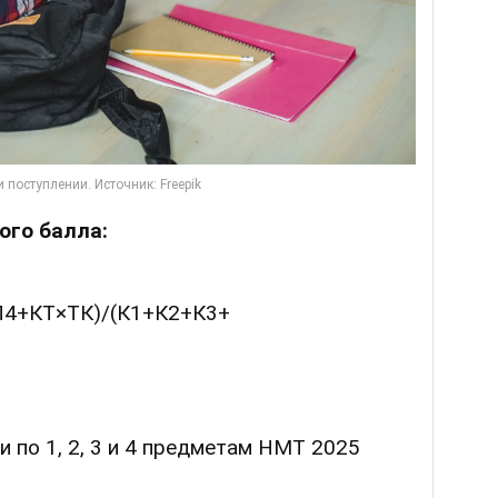
ого балла:
4+КТ×ТК)/(К1+К2+К3+
ки по 1, 2, 3 и 4 предметам НМТ 2025