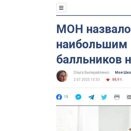
МОН назвало
наибольшим 
балльников 
Ольга Выпирайленко
Моя Шк
2.07.2025 10:53
88,9 т.
15