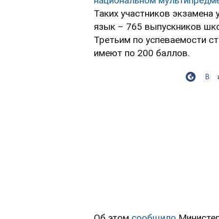
национальном мультипредм
Таких участников экзамена 
язык – 765 выпускников шк
Третьим по успеваемости ст
имеют по 200 баллов.
В
Об этом
сообщило
Министер