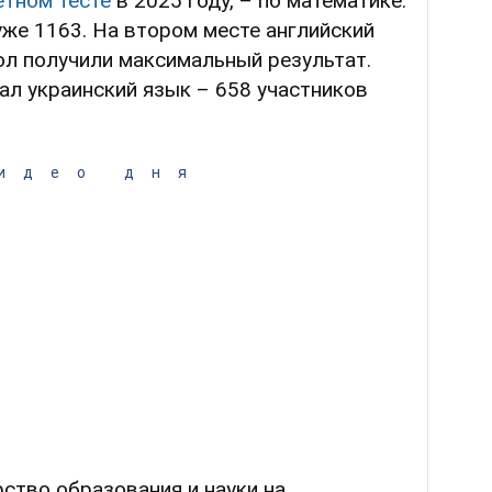
етном тесте
в 2025 году, – по математике.
уже 1163. На втором месте английский
ол получили максимальный результат.
ал украинский язык – 658 участников
идео дня
ство образования и науки на