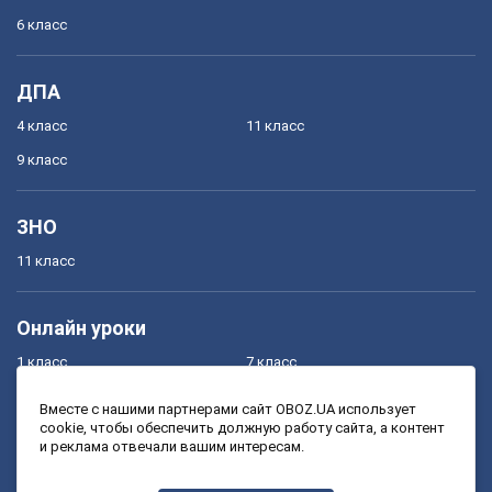
6 класс
ДПА
4 класс
11 класс
9 класс
ЗНО
11 класс
Онлайн уроки
1 класс
7 класс
2 класс
8 класс
Вместе с нашими партнерами сайт OBOZ.UA использует
cookie, чтобы обеспечить должную работу сайта, а контент
3 класс
9 класс
и реклама отвечали вашим интересам.
4 класс
10 класс