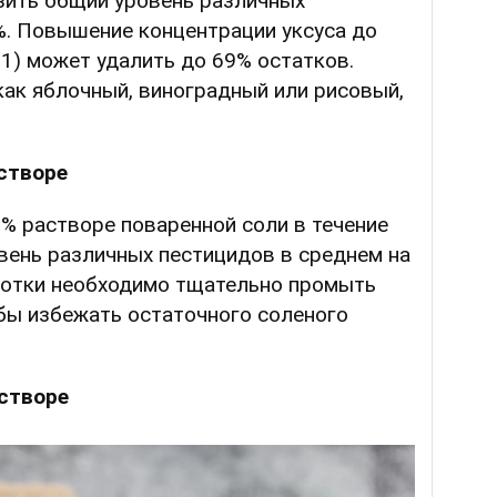
зить общий уровень различных
%. Повышение концентрации уксуса до
:1) может удалить до 69% остатков.
как яблочный, виноградный или рисовый,
створе
% растворе поваренной соли в течение
вень различных пестицидов в среднем на
ботки необходимо тщательно промыть
бы избежать остаточного соленого
створе