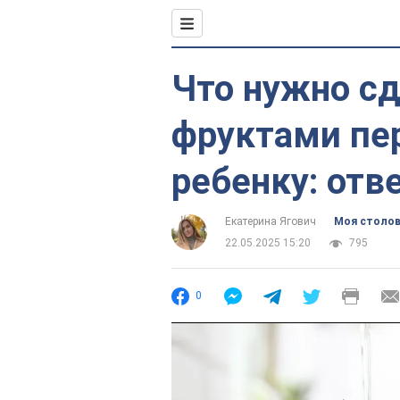
Что нужно с
фруктами пер
ребенку: отв
Екатерина Ягович
Моя столо
22.05.2025 15:20
795
0