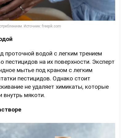
одой
д проточной водой с легким трением
 пестицидов на их поверхности. Эксперт
ндное мытье под краном с легким
татки пестицидов. Однако стоит
скивание не удаляет химикаты, которые
и внутрь мякоти.
астворе