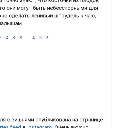
 точно знают, что косточки из плодов
то они могут быть небесспорными для
жно сделать ленивый штрудель к чаю,
малышам.
идео дня
ля с вишнями опубликована на странице
ries.feed
в
Instagram
. Очень вкусно