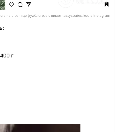
ь:
400 г