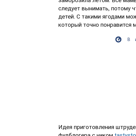
заморозила летом. Все мамы
следует вынимать, потому ч
детей. С такими ягодами мо
который точно понравится 
В
Идея приготовления штруде
фудблогера с ником
tastysto