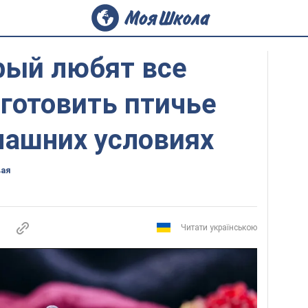
рый любят все
иготовить птичье
машних условиях
вая
Читати українською