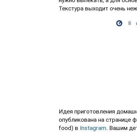
нужно выпекать, а для осно
Текстура выходит очень неж
В
Идея приготовления домашн
опубликована на странице 
food) в
Instagram
. Вашим де