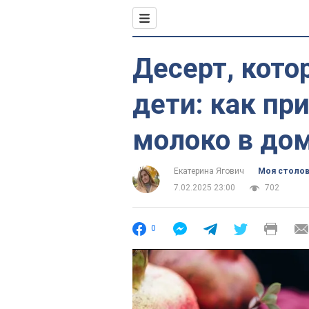
Десерт, кото
дети: как пр
молоко в до
Екатерина Ягович
Моя столо
7.02.2025 23:00
702
0