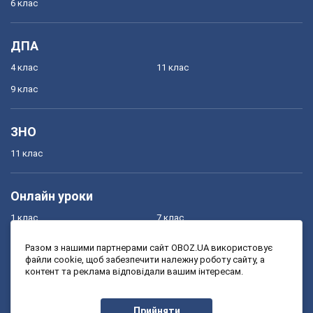
6 клас
ДПА
4 клас
11 клас
9 клас
ЗНО
11 клас
Онлайн уроки
1 клас
7 клас
2 клас
8 клас
Разом з нашими партнерами сайт OBOZ.UA використовує
файли cookie, щоб забезпечити належну роботу сайту, а
3 клас
9 клас
контент та реклама відповідали вашим інтересам.
4 клас
10 клас
5 клас
11 клас
Прийняти