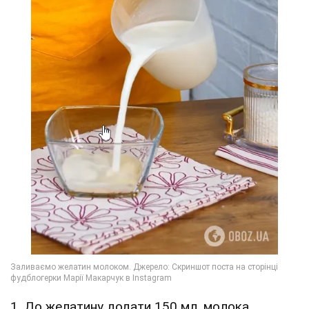
1. До желатину додати 150 мл. молока.