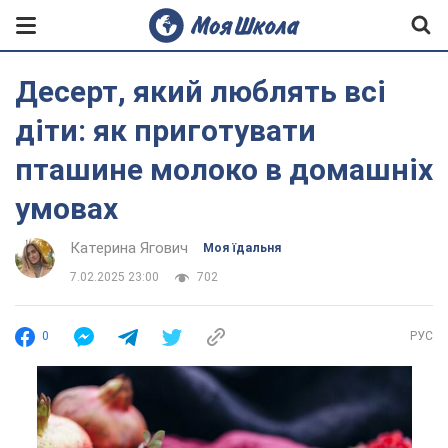
Десерт, який люблять всі
діти: як приготувати
пташине молоко в домашніх
умовах
Катерина Ягович
Моя їдальня
7.02.2025 23:00
702
0
РУС