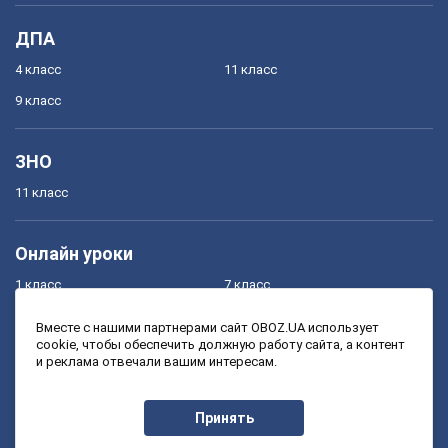
ДПА
4 класс
11 класс
9 класс
ЗНО
11 класс
Онлайн уроки
1 класс
7 класс
2 класс
8 класс
Вместе с нашими партнерами сайт OBOZ.UA использует
cookie, чтобы обеспечить должную работу сайта, а контент
3 класс
9 класс
и реклама отвечали вашим интересам.
4 класс
10 класс
5 класс
11 класс
Принять
6 класс